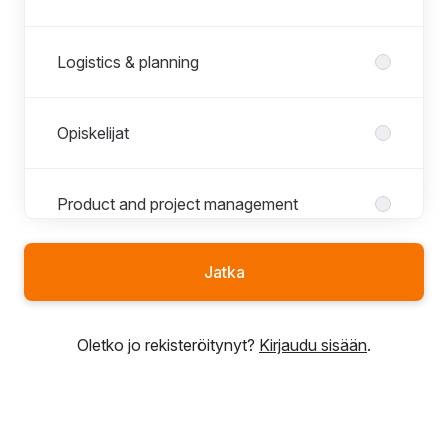
Logistics & planning
Opiskelijat
Product and project management
Jatka
R&D
Oletko jo rekisteröitynyt?
Kirjaudu sisään
.
Sales, marketing and communications
Sourcing & procurement