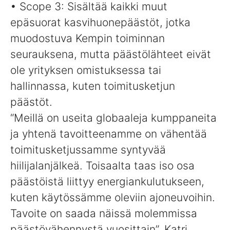
• Scope 3: Sisältää kaikki muut
epäsuorat kasvihuonepäästöt, jotka
muodostuva Kempin toiminnan
seurauksena, mutta päästölähteet eivät
ole yrityksen omistuksessa tai
hallinnassa, kuten toimitusketjun
päästöt.
“Meillä on useita globaaleja kumppaneita
ja yhtenä tavoitteenamme on vähentää
toimitusketjussamme syntyvää
hiilijalanjälkeä. Toisaalta taas iso osa
päästöistä liittyy energiankulutukseen,
kuten käytössämme oleviin ajoneuvoihin.
Tavoite on saada näissä molemmissa
päästövähennystä vuosittain”, Katri