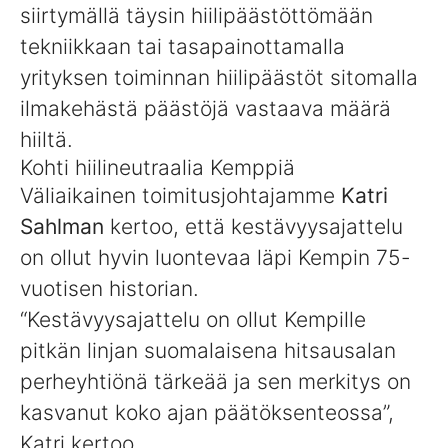
siirtymällä täysin hiilipäästöttömään
tekniikkaan tai tasapainottamalla
yrityksen toiminnan hiilipäästöt sitomalla
ilmakehästä päästöjä vastaava määrä
hiiltä.
Kohti hiilineutraalia Kemppiä
Väliaikainen toimitusjohtajamme
Katri
Sahlman
kertoo, että kestävyysajattelu
on ollut hyvin luontevaa läpi Kempin 75-
vuotisen historian.
“Kestävyysajattelu on ollut Kempille
pitkän linjan suomalaisena hitsausalan
perheyhtiönä tärkeää ja sen merkitys on
kasvanut koko ajan päätöksenteossa”,
Katri kertoo.