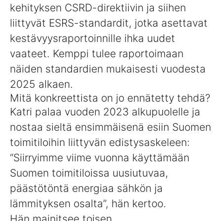
kehityksen CSRD-direktiivin ja siihen
liittyvät ESRS-standardit, jotka asettavat
kestävyysraportoinnille ihka uudet
vaateet. Kemppi tulee raportoimaan
näiden standardien mukaisesti vuodesta
2025 alkaen.
Mitä konkreettista on jo ennätetty tehdä?
Katri palaa vuoden 2023 alkupuolelle ja
nostaa sieltä ensimmäisenä esiin Suomen
toimitiloihin liittyvän edistysaskeleen:
“Siirryimme viime vuonna käyttämään
Suomen toimitiloissa uusiutuvaa,
päästötöntä energiaa sähkön ja
lämmityksen osalta”, hän kertoo.
Hän mainitsee toisen