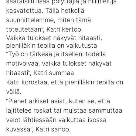
saataisiin lisää pölyttäjiä ja hiilinieluja
kasvatettua. Tällä hetkellä
suunnittelemme, miten tämä
toteutetaan”, Katri kertoo.
Vaikka tulokset näkyvät hitaasti,
pienilläkin teoilla on vaikutusta
“Työ on tärkeää ja itselleni todella
motivoivaa, vaikka tulokset näkyvät
hitaasti”, Katri summaa.
Katri korostaa, että pienilläkin teoilla on
väliä.
“Pienet arkiset asiat, kuten se, että
lajittelee roskat tai muistaa sammuttaa
valot lähtiessään vaikuttaa isossa
kuvassa”, Katri sanoo.